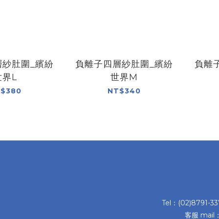
層紗肚圍_繽紛
負離子四層紗肚圍_繽紛
負離
世界L
世界M
$380
NT$340
Tel：(02)8791-3
客服 mail