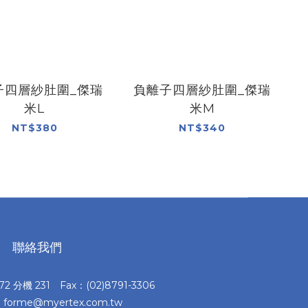
子四層紗肚圍_傑瑞
負離子四層紗肚圍_傑瑞
米L
米M
NT$380
NT$340
聯絡我們
372 分機 231 Fax：(02)8791-3306
：forme@myertex.com.tw