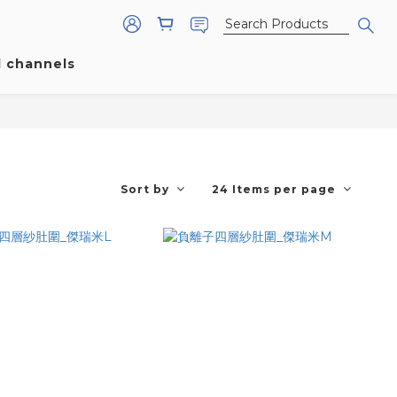
l channels
Sort by
24 Items per page