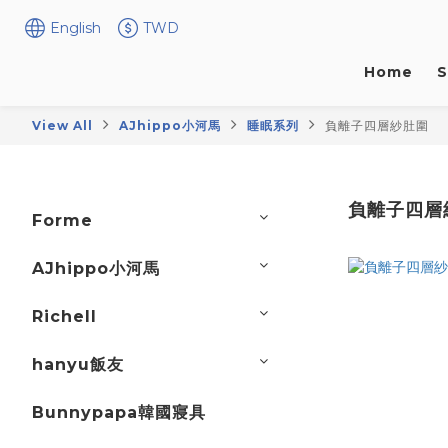
English
TWD
Home
S
View All
AJhippo小河馬
睡眠系列
負離子四層紗肚圍
負離子四層
Forme
AJhippo小河馬
Richell
hanyu飯友
Bunnypapa韓國寢具