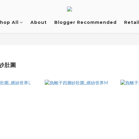
hop All
About
Blogger Recommended
Retai
紗肚圍