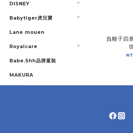
DISNEY
Babytiger虎兒寶
Lane mouen
負離子四
Royalcare
NT
Babe.Shh品牌童裝
MAKURA