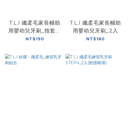
T.L.I 纖柔毛家長輔助
T.L.I 纖柔毛家長輔助
用嬰幼兒牙刷_指套型
用嬰幼兒牙刷_2入
組合
NT$190
NT$180