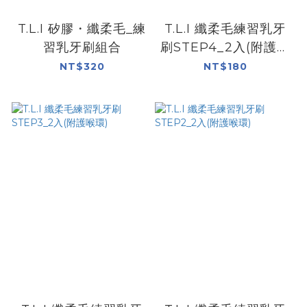
T.L.I 矽膠・纖柔毛_練
T.L.I 纖柔毛練習乳牙
習乳牙刷組合
刷STEP4_2入(附護喉
環)
NT$320
NT$180