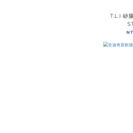
T.L.I
S
NT