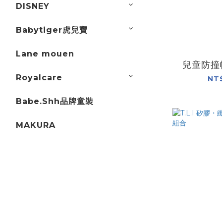
DISNEY
Babytiger虎兒寶
Lane mouen
兒童防撞
Royalcare
NT
Babe.Shh品牌童裝
MAKURA