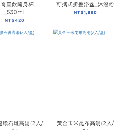
米奇直飲隨身杯
可攜式折疊浴盆_沐澄粉
_530ml
NT$1,890
NT$420
龍膽石斑高湯(2入/
黃金玉米昆布高湯(2入/