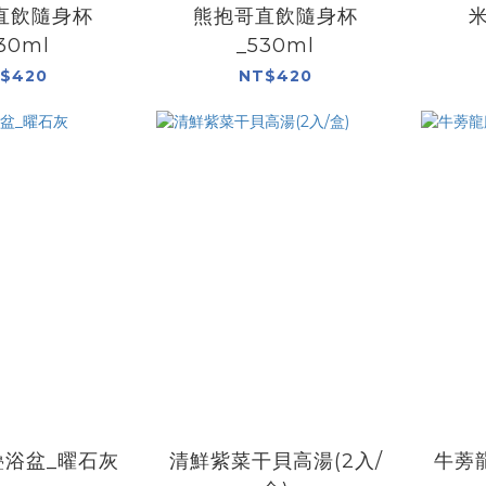
直飲隨身杯
熊抱哥直飲隨身杯
30ml
_530ml
$420
NT$420
疊浴盆_曜石灰
清鮮紫菜干貝高湯(2入/
牛蒡