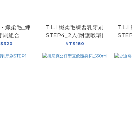
矽膠・纖柔毛_練
T.L.I 纖柔毛練習乳牙刷
T.L
牙刷組合
STEP4_2入(附護喉環)
STE
$320
NT$180