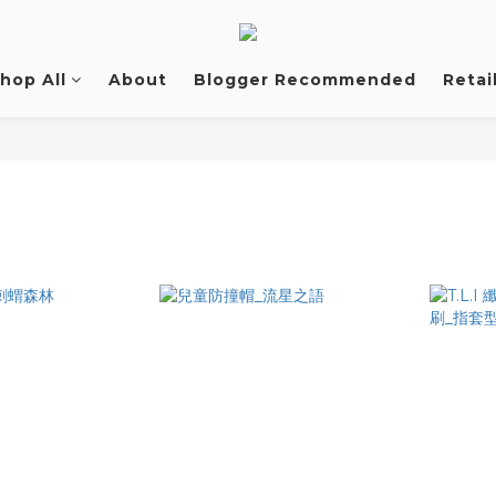
hop All
About
Blogger Recommended
Retai