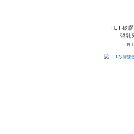
T.L.I 
習乳
NT