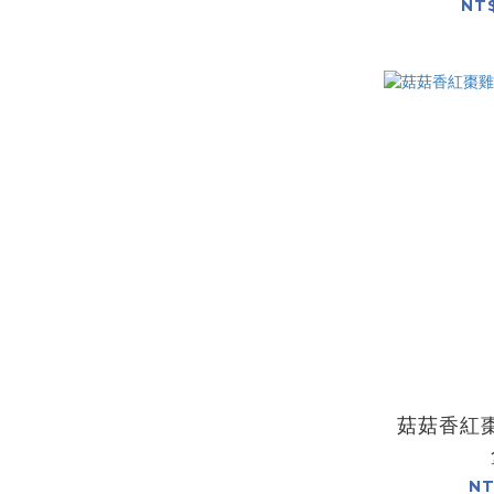
NT$
菇菇香紅棗
NT