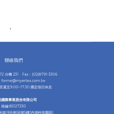
聯絡我們
372 分機 231 Fax：(02)8791-3306
：forme@myertex.com.tw
至週五9:00~17:30 國定假日休息
美國際事業股份有限公司
統編:85127330
路188巷58號5樓[內湖科技園區]