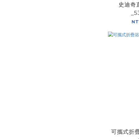
史迪奇
_5
NT
可攜式折