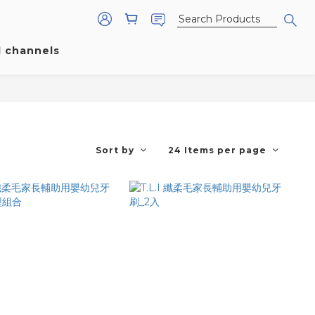
l channels
Sort by
24 Items per page