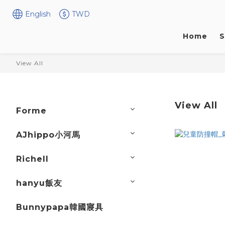
English
TWD
Home
S
View All
View All
Forme
AJhippo小河馬
Richell
hanyu飯友
Bunnypapa韓國寢具