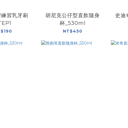
 矽膠練習乳牙刷
胡尼克公仔型直飲隨身
史迪
TEP1
杯_530ml
$190
NT$450