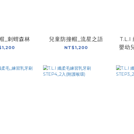
帽_刺蝟森林
兒童防撞帽_流星之語
T.L
嬰幼
$1,200
NT$1,200