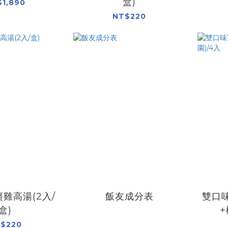
盒)
1,890
NT$220
雞高湯(2入/
飯友成分表
雙口味
盒)
+
$220