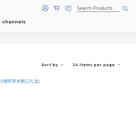
l channels
Sort by
24 Items per page