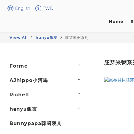
English
TWD
Home
S
View All
hanyu飯友
胚芽米粥系列
胚芽米粥系
Forme
AJhippo小河馬
Richell
hanyu飯友
Bunnypapa韓國寢具