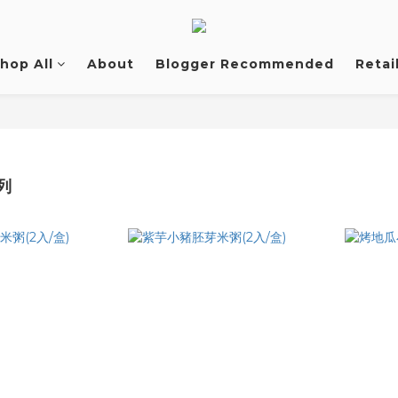
hop All
About
Blogger Recommended
Retai
列