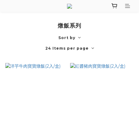
燉飯系列
Sort by
24 Items per page