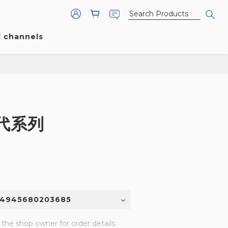
l channels
三代系列
he shop owner for order details.