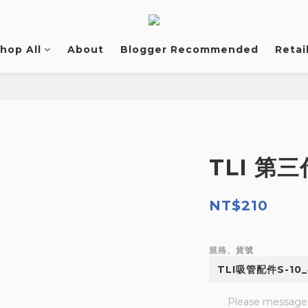
hop All
About
Blogger Recommended
Retai
TLI 第
NT$210
規格、貨號
Please message t