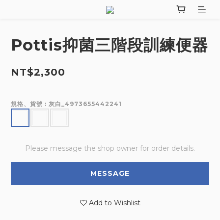
Pottis抑菌三階段訓練便器
NT$2,300
規格、貨號
: 灰白_4973655442241
Please message the shop owner for order details.
MESSAGE
Add to Wishlist