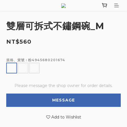
雙層可拆式不鏽鋼碗_M
NT$560
規格、貨號
: 粉4945680201674
Please message the shop owner for order details.
MESSAGE
Add to Wishlist