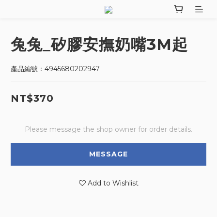
兔兔_矽膠安撫奶嘴3M起
產品編號：4945680202947
NT$370
Please message the shop owner for order details.
MESSAGE
Add to Wishlist