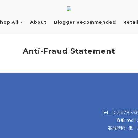
hop All
About
Blogger Recommended
Retai
Anti-Fraud Statement
Tel：(02)8791-3
客服 mail
客服時間 : 週一