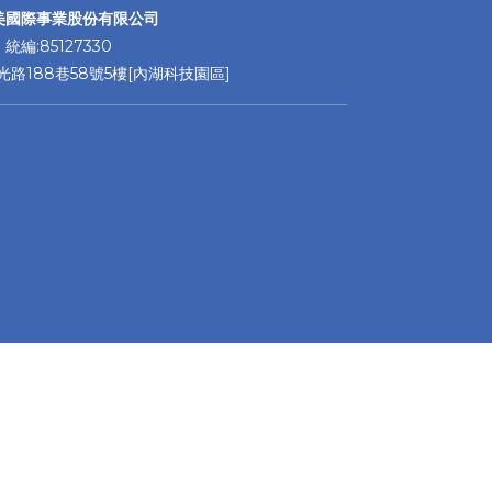
美國際事業股份有限公司
統編:85127330
路188巷58號5樓[內湖科技園區]