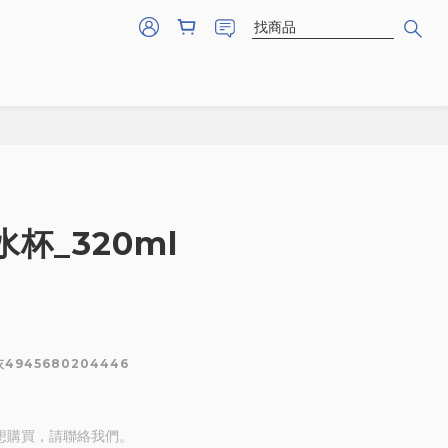
杯_320ml
灰4945680204446
想購買，請聯絡我們。