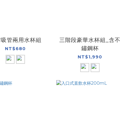
嘴吸管兩用水杯組
三階段豪華水杯組_含不
鏽鋼杯
NT$680
NT$1,990