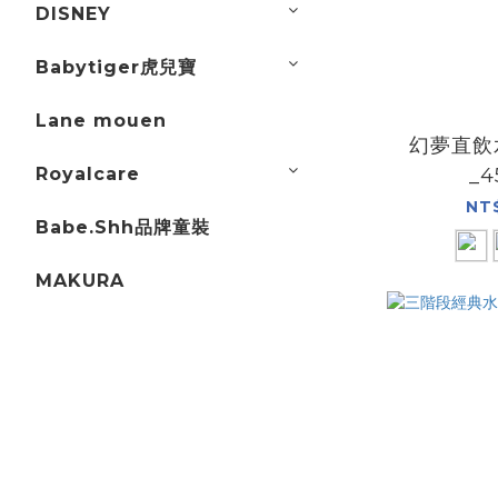
DISNEY
Babytiger虎兒寶
Lane mouen
幻夢直飲
Royalcare
_4
NT
Babe.Shh品牌童裝
MAKURA