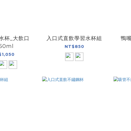
水杯_大飲口
入口式直飲學習水杯組
鴨
50ml
NT$850
$1,050