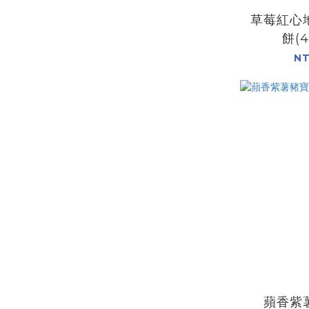
草莓紅心
餅(4
NT
蘋香紫