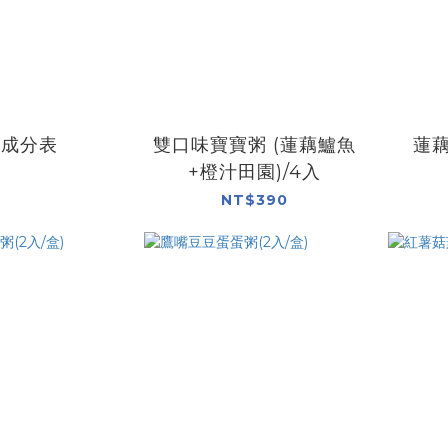
友成分表
雙口味寶寶粥 (蓮藕鱸魚
蓮藕
+橙汁田園)/4入
NT$390