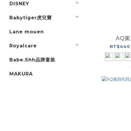
DISNEY
Babytiger虎兒寶
Lane mouen
AQ
Royalcare
NT$440 
Babe.Shh品牌童裝
MAKURA