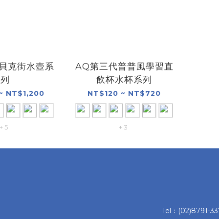
代貝克街水壺系
AQ第三代普普風學習直
列
飲杯水杯系列
~ NT$1,200
NT$120 ~ NT$720
+ 5
+ 3
Tel：(02)8791-3