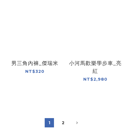
男三角內褲_傑瑞米
小河馬歡樂學步車_亮
紅
NT$320
NT$2,980
1
2