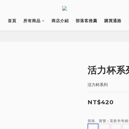
首頁
所有商品
商店介紹
部落客推薦
購買通路
活力杯系
活力杯系列
NT$420
規格、貨號
: 直飲米奇綠6