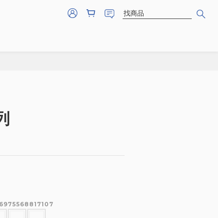
列
975568817107