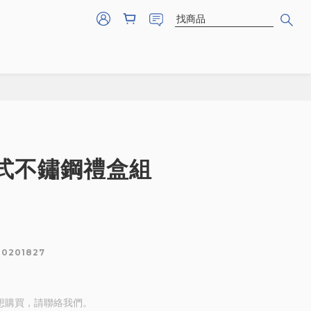
式不鏽鋼禮盒組
80201827
想購買，請聯絡我們。