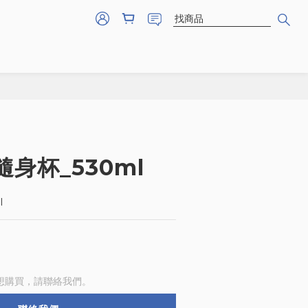
身杯_530ml
l
想購買，請聯絡我們。