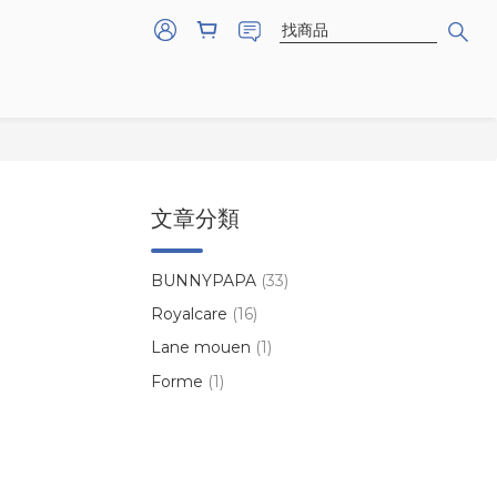
文章分類
BUNNYPAPA
(33)
Royalcare
(16)
Lane mouen
(1)
Forme
(1)