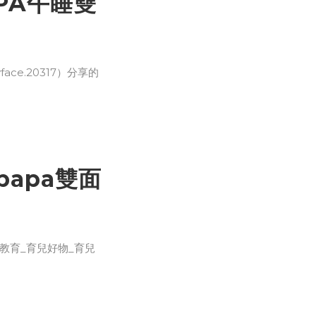
PA午睡雙
ace.20317）分享的
papa雙面
子教育_育兒好物_育兒