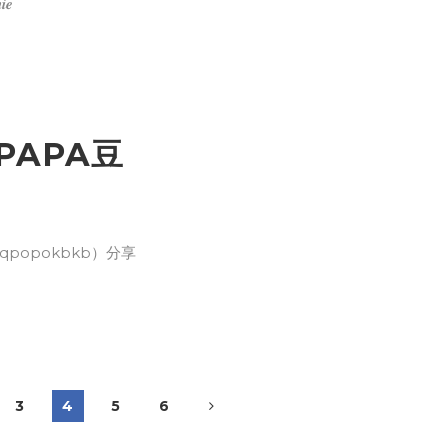
𝒆
3
4
5
6