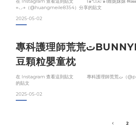
在 Instagram 查看這則貼文 ꒰๑⁰⃚⃙̴◡˂๑꒱維妮妹妹·𝑾𝒊𝒏𝒏𝒊
⋆⸜⸝⋆（@huangmeile8354）分享的貼文
2025-05-02
專科護理師荒荒تBUNNYPAPA豆
豆顆粒嬰童枕
在 Instagram 查看這則貼文 專科護理師荒荒ت（@pqpopokbkb）分享
的貼文
2025-05-02
2