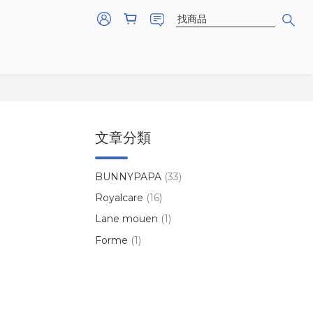
文章分類
BUNNYPAPA
(33)
Royalcare
(16)
Lane mouen
(1)
Forme
(1)