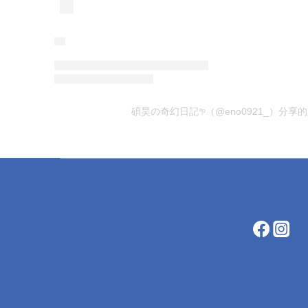
碩昊の奇幻日記𖧧（@eno0921_）分享